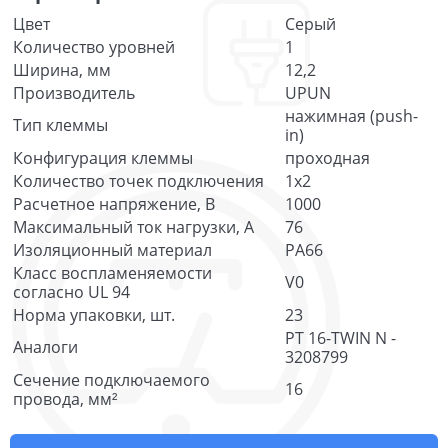
Цвет
Серый
Количество уровней
1
Ширина, мм
12,2
Производитель
UPUN
нажимная (push-
Тип клеммы
in)
Конфигурация клеммы
проходная
Количество точек подключения
1x2
Расчетное напряжение, В
1000
Максимальный ток нагрузки, А
76
Изоляционный материал
PA66
Класс воспламеняемости
V0
согласно UL 94
Норма упаковки, шт.
23
PT 16-TWIN N -
Аналоги
3208799
Сечение подключаемого
16
провода, мм²